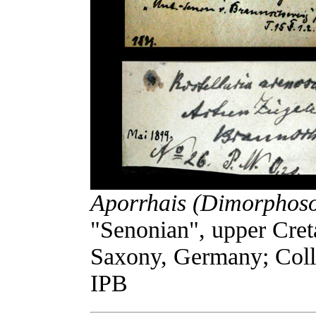
Aporrhais (Dimorphos
"Senonian", upper Cre
Saxony, Germany; Col
IPB