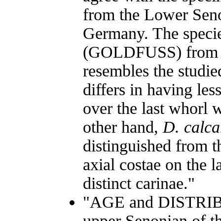
from the Lower Sen
Germany. The speci
(GOLDFUSS) from A
resembles the studied
differs in having les
over the last whorl 
other hand,
D. calca
distinguished from t
axial costae on the 
distinct carinae."
"AGE and DISTRIBU
upper Senonian of t