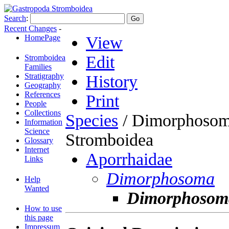
Search
:
Recent Changes
-
HomePage
View
Edit
Stromboidea
Families
Stratigraphy
History
Geography
References
Print
People
Collections
Species
/ Dimorphosom
Information
Science
Stromboidea
Glossary
Internet
Aporrhaidae
Links
Dimorphosoma
Help
Wanted
Dimorphosoma
How to use
this page
Impressum