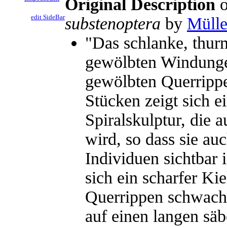
Original Description
o
edit SideBar
substenoptera
by
Mülle
"Das schlanke, thur
gewölbten Windungen
gewölbten Querrippen
Stücken zeigt sich e
Spiralskulptur, die 
wird, so dass sie au
Individuen sichtbar 
sich ein scharfer Ki
Querrippen schwache
auf einen langen säb