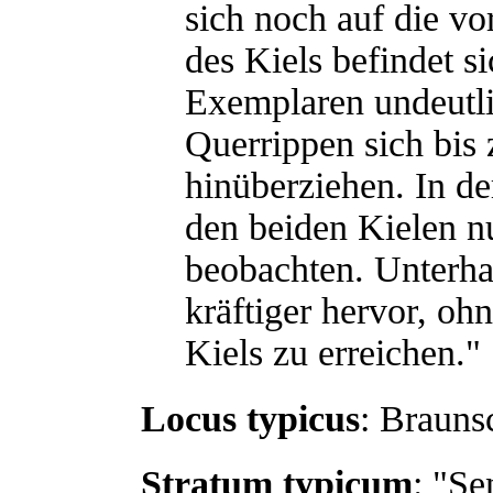
sich noch auf die vo
des Kiels befindet si
Exemplaren undeutli
Querrippen sich bis z
hinüberziehen. In d
den beiden Kielen nu
beobachten. Unterhal
kräftiger hervor, oh
Kiels zu erreichen."
Locus typicus
: Braun
Stratum typicum
: "S