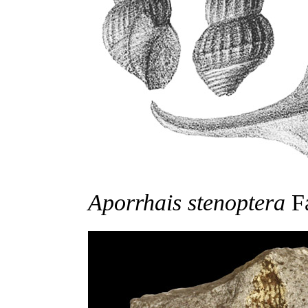
Aporrhais stenoptera
Fa