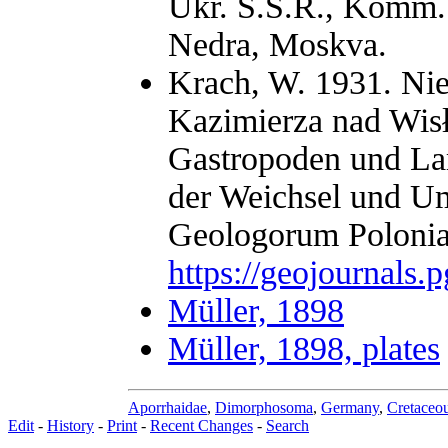
Ukr. S.S.R., Komm. 
Nedra, Moskva.
Krach, W. 1931. Nie
Kazimierza nad Wisłą
Gastropoden und La
der Weichsel und Um
Geologorum Polonia
https://geojournals.
Müller, 1898
Müller, 1898, plates
Aporrhaidae
,
Dimorphosoma
,
Germany
,
Cretaceo
Edit
-
History
-
Print
-
Recent Changes
-
Search