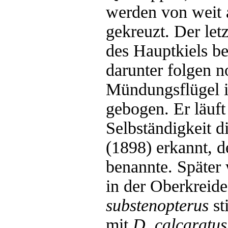
werden von weit 
gekreuzt. Der let
des Hauptkiels be
darunter folgen n
Mündungsflügel i
gebogen. Er läuft 
Selbständigkeit
(1898) erkannt, d
benannte. Späte
in der Oberkreid
substenopterus
st
mit
D. calcaratus