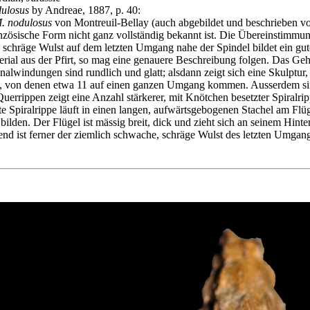
ulosus
by Andreae, 1887, p. 40:
. nodulosus
von Montreuil-Bellay (auch abgebildet und beschrieben von Pie
zösische Form nicht ganz vollständig bekannt ist. Die Übereinstimmung 
, schräge Wulst auf dem letzten Umgang nahe der Spindel bildet ein gu
terial aus der Pfirt, so mag eine genauere Beschreibung folgen. Das Geh
windungen sind rundlich und glatt; alsdann zeigt sich eine Skulptur, 
 von denen etwa 11 auf einen ganzen Umgang kommen. Ausserdem sind f
rrippen zeigt eine Anzahl stärkerer, mit Knötchen besetzter Spiralripp
irte Spiralrippe läuft in einen langen, aufwärtsgebogenen Stachel am Fl
lden. Der Flügel ist mässig breit, dick und zieht sich an seinem Hinter
nend ist ferner der ziemlich schwache, schräge Wulst des letzten Umga