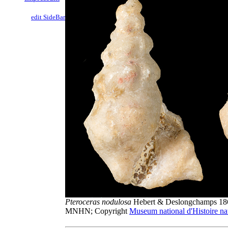
edit SideBar
Pteroceras nodulosa
Hebert & Deslongchamps 1860;
MNHN; Copyright
Museum national d'Histoire nat