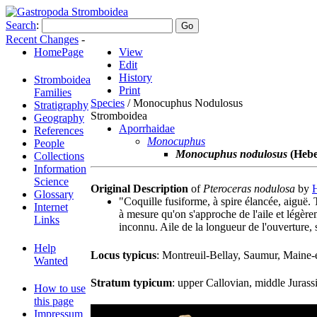
Search
:
Recent Changes
-
HomePage
View
Edit
History
Stromboidea
Print
Families
Species
/ Monocuphus Nodulosus
Stratigraphy
Stromboidea
Geography
Aporrhaidae
References
Monocuphus
People
Monocuphus nodulosus
(Hebe
Collections
Information
Science
Original Description
of
Pteroceras nodulosa
by
Glossary
"Coquille fusiforme, à spire élancée, aiguë. 
Internet
à mesure qu'on s'approche de l'aile et légèrem
Links
inconnu. Aile de la longueur de l'ouverture, 
Help
Locus typicus
: Montreuil-Bellay, Saumur, Maine-
Wanted
Stratum typicum
: upper Callovian, middle Jurass
How to use
this page
Impressum