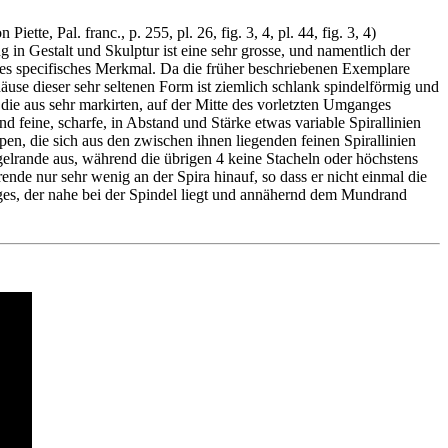
tte, Pal. franc., p. 255, pl. 26, fig. 3, 4, pl. 44, fig. 3, 4)
in Gestalt und Skulptur ist eine sehr grosse, und namentlich der
tes specifisches Merkmal. Da die früher beschriebenen Exemplare
äuse dieser sehr seltenen Form ist ziemlich schlank spindelförmig und
die aus sehr markirten, auf der Mitte des vorletzten Umganges
eine, scharfe, in Abstand und Stärke etwas variable Spirallinien
en, die sich aus den zwischen ihnen liegenden feinen Spirallinien
ügelrande aus, während die übrigen 4 keine Stacheln oder höchstens
ende nur sehr wenig an der Spira hinauf, so dass er nicht einmal die
nges, der nahe bei der Spindel liegt und annähernd dem Mundrand