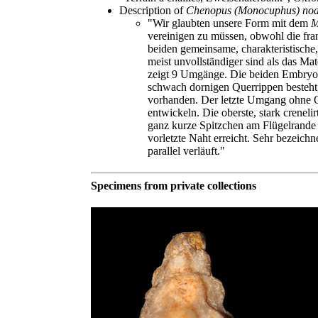
Description of
Chenopus (Monocuphus) nod
"Wir glaubten unsere Form mit dem
M
vereinigen zu müssen, obwohl die fran
beiden gemeinsame, charakteristische
meist unvollständiger sind als das Ma
zeigt 9 Umgänge. Die beiden Embryonal
schwach dornigen Querrippen besteht,
vorhanden. Der letzte Umgang ohne Que
entwickeln. Die oberste, stark crenel
ganz kurze Spitzchen am Flügelrande bi
vorletzte Naht erreicht. Sehr bezeich
parallel verläuft."
Specimens from private collections