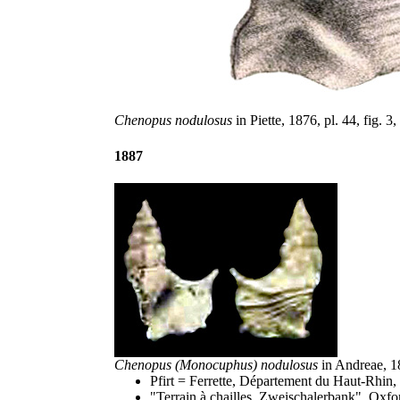
Chenopus nodulosus
in Piette, 1876, pl. 44, fig. 3,
1887
Chenopus (Monocuphus) nodulosus
in Andreae, 188
Pfirt = Ferrette, Département du Haut-Rhin,
"Terrain à chailles, Zweischalerbank", Oxfor