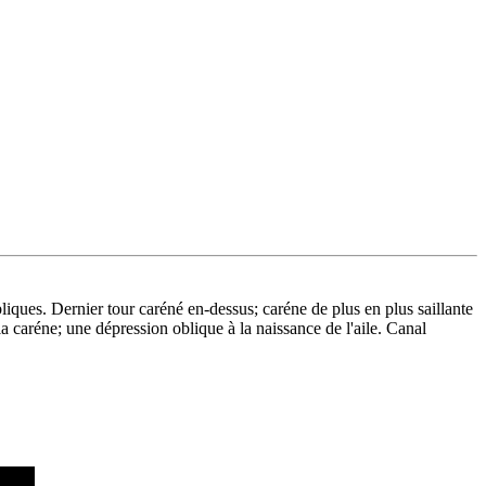
liques. Dernier tour caréné en-dessus; caréne de plus en plus saillante
la caréne; une dépression oblique à la naissance de l'aile. Canal