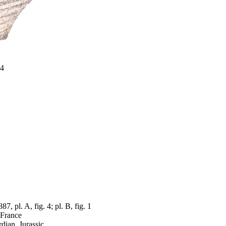
 4
7, pl. A, fig. 4; pl. B, fig. 1
 France
dian, Jurassic