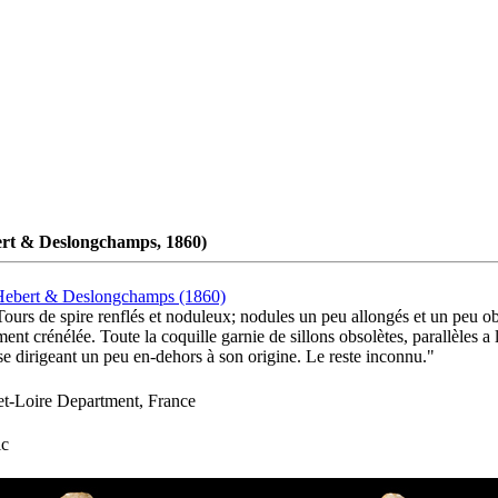
rt & Deslongchamps, 1860)
Hebert & Deslongchamps (1860)
Tours de spire renflés et noduleux; nodules un peu allongés et un peu ob
ent crénélée. Toute la coquille garnie de sillons obsolètes, parallèles a 
se dirigeant un peu en-dehors à son origine. Le reste inconnu."
et-Loire Department, France
ic