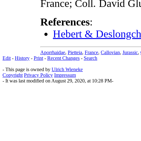
France; Coll. David Gl
References
:
Hebert & Deslongch
Aporrhaidae
,
Pietteia
,
France
,
Callovian
,
Jurassic
,
Edit
-
History
-
Print
-
Recent Changes
-
Search
- This page is owned by
Ulrich Wieneke
Copyright
Privacy Policy
Impressum
- It was last modified on August 29, 2020, at 10:28 PM-