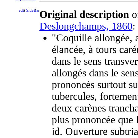
edit SideBar
Original description
o
Deslongchamps, 1860
:
"Coquille allongée, 
élancée, à tours caré
dans le sens transver
allongés dans le sen
prononcés surtout su
tubercules, fortemen
deux carènes trancha
plus prononcée que l
id. Ouverture subtri