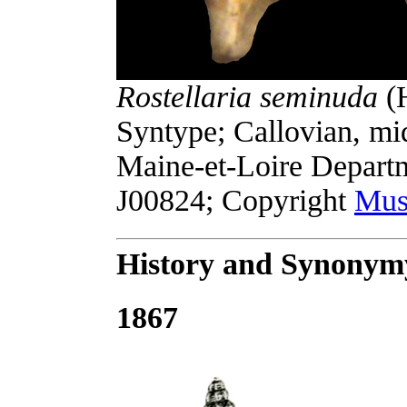
Rostellaria seminuda
(H
Syntype; Callovian, mid
Maine-et-Loire Depart
J00824; Copyright
Muse
History and Synonym
1867