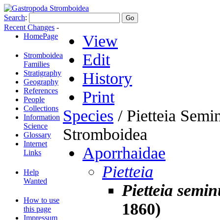
Search
:
Recent Changes
-
HomePage
View
Edit
Stromboidea
Families
Stratigraphy
History
Geography
References
Print
People
Collections
Species
/ Pietteia Sem
Information
Science
Stromboidea
Glossary
Internet
Aporrhaidae
Links
Pietteia
Help
Wanted
Pietteia semi
How to use
1860)
this page
Impressum